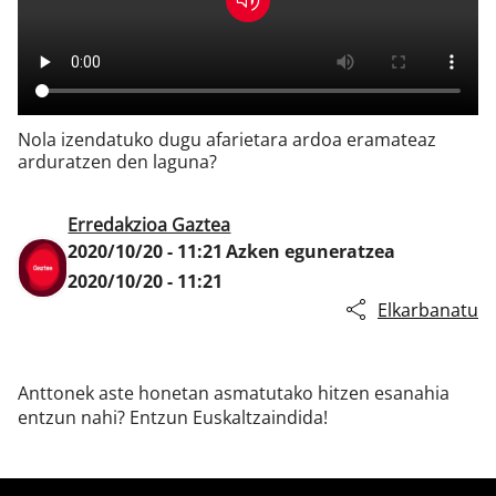
Klisk
Nola izendatuko dugu afarietara ardoa eramateaz
arduratzen den laguna?
Erredakzioa Gaztea
2020/10/20 - 11:21
Azken eguneratzea
2020/10/20 - 11:21
Elkarbanatu
Anttonek aste honetan asmatutako hitzen esanahia
entzun nahi? Entzun Euskaltzaindida!