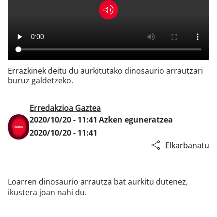
Klisk
Errazkinek deitu du aurkitutako dinosaurio arrautzari
buruz galdetzeko.
Erredakzioa Gaztea
2020/10/20 - 11:41
Azken eguneratzea
2020/10/20 - 11:41
Elkarbanatu
Loarren dinosaurio arrautza bat aurkitu dutenez,
ikustera joan nahi du.