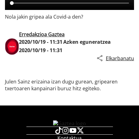
Nola jakin gripea ala Covid-a den?
Klisk
Erredakzioa Gaztea
2020/10/19 - 11:31
Azken eguneratzea
2020/10/19 - 11:31
Elkarbanatu
Julen Sainz erizaina izan dugu gurean, gripearen
txertoaren kanpainari buruz hitz egiteko.
Kontaktua