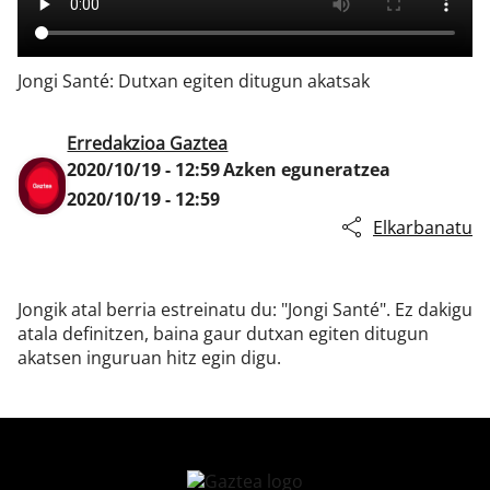
Jongi Santé: Dutxan egiten ditugun akatsak
Klisk
Erredakzioa Gaztea
2020/10/19 - 12:59
Azken eguneratzea
2020/10/19 - 12:59
Elkarbanatu
Jongik atal berria estreinatu du: "Jongi Santé". Ez dakigu
atala definitzen, baina gaur dutxan egiten ditugun
akatsen inguruan hitz egin digu.