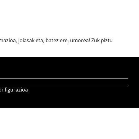
azioa, jolasak eta, batez ere, umorea! Zuk piztu
onfigurazioa