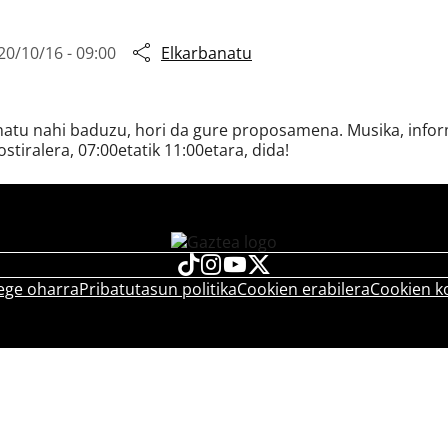
20/10/16 - 09:00
Elkarbanatu
snatu nahi baduzu, hori da gure proposamena. Musika, inform
ostiralera, 07:00etatik 11:00etara, dida!
ege oharra
Pribatutasun politika
Cookien erabilera
Cookien k