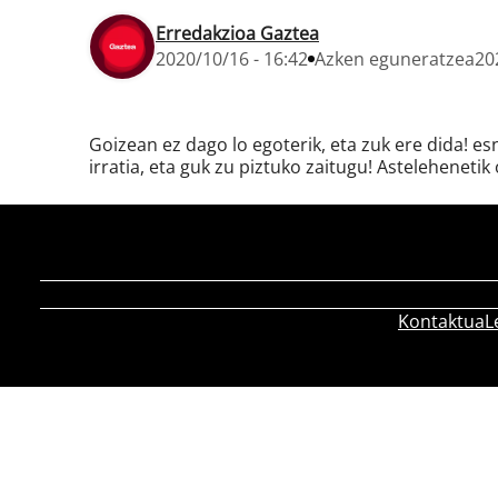
Erredakzioa Gaztea
2020/10/16 - 16:42
Azken eguneratzea
20
Goizean ez dago lo egoterik, eta zuk ere dida! e
irratia, eta guk zu piztuko zaitugu! Astelehenetik 
Kontaktua
L