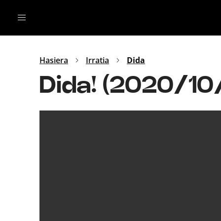
Irratia
Top Gaztea
Podcastak
Mus
Dida
Hasiera
Irratia
Dida
Gu
B Aldea
Dida! (2020/10
Bitan