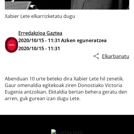
Xabier Lete elkarrizketatu dugu
Klisk
Erredakzioa Gaztea
2020/10/15 - 11:31
Azken eguneratzea
2020/10/15 - 11:31
Elkarbanatu
Abenduan 10 urte beteko dira Xabier Lete hil zenetik.
Gaur omenaldia egitekoak ziren Donostiako Victoria
Eugenia antzokian. Ekitaldia bertan behera geratu den
arren, guk gurean izan dugu Lete.