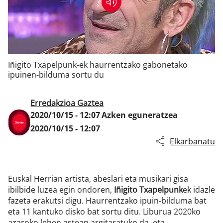
Klisk
Iñigito Txapelpunk-ek haurrentzako gabonetako
ipuinen-bilduma sortu du
Erredakzioa Gaztea
2020/10/15 - 12:07
Azken eguneratzea
2020/10/15 - 12:07
Elkarbanatu
Euskal Herrian artista, abeslari eta musikari gisa
ibilbide luzea egin ondoren,
Iñigito Txapelpunk
ek idazle
fazeta erakutsi digu. Haurrentzako ipuin-bilduma bat
eta 11 kantuko disko bat sortu ditu. Liburua 2020ko
azaroko lehen astean argitaratuko da, eta