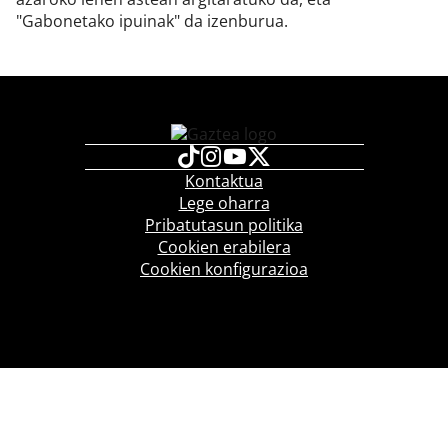
"Gabonetako ipuinak" da izenburua.
Kontaktua
Lege oharra
Pribatutasun politika
Cookien erabilera
Cookien konfigurazioa