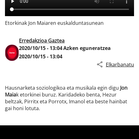
Etorkinak Jon Maiaren euskalduntasunean
Klisk
Erredakzioa Gaztea
2020/10/15 - 13:04
Azken eguneratzea
2020/10/15 - 13:04
Elkarbanatu
Hausnarketa soziologikoa eta musikala egin digu
Jon
Maia
k etorkinei buruz. Karidadeko benta, Hezur
beltzak, Pirritx eta Porrotx, Imanol eta beste hainbat
gai honi lotuta.