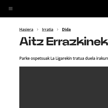
Irratia
Top Gaztea
Podcastak
Mus
Dida
Hasiera
Irratia
Dida
Gu
B Aldea
Aitz Errazkinek
Bitan
Parke ospetsuak La Ligarekin tratua duela irakur