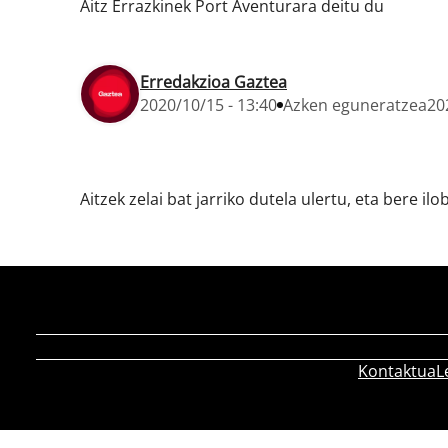
Aitz Errazkinek Port Aventurara deitu du
Erredakzioa Gaztea
2020/10/15 - 13:40
Azken eguneratzea
20
Aitzek zelai bat jarriko dutela ulertu, eta bere i
Kontaktua
L