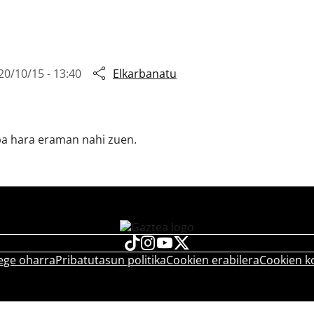
20/10/15 - 13:40
Elkarbanatu
loba hara eraman nahi zuen.
ege oharra
Pribatutasun politika
Cookien erabilera
Cookien k