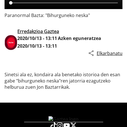
Paranormal Bazta: "Bihurguneko neska"
Klisk
Erredakzioa Gaztea
2020/10/13 - 13:11
Azken eguneratzea
2020/10/13 - 13:11
Elkarbanatu
Sinetsi ala ez, kondaira ala benetako istorioa den esan
gabe "bihurguneko neska"ren jatorria ezagutzeko
helburua zuen Jon Baztarrikak.