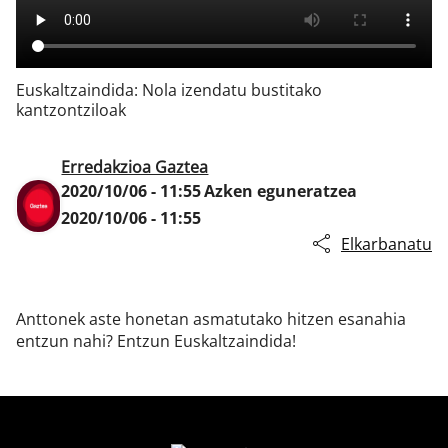
Klisk
Euskaltzaindida: Nola izendatu bustitako
kantzontziloak
Erredakzioa Gaztea
2020/10/06 - 11:55
Azken eguneratzea
2020/10/06 - 11:55
Elkarbanatu
Anttonek aste honetan asmatutako hitzen esanahia
entzun nahi? Entzun Euskaltzaindida!