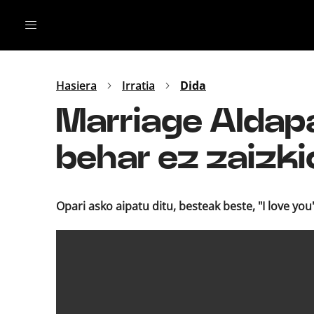
Irratia
Top Gaztea
Podcastak
Mus
Dida
Hasiera
Irratia
Dida
Gu
B Aldea
Marriage Aldapa
Bitan
behar ez zaizki
Opari asko aipatu ditu, besteak beste, "I love you