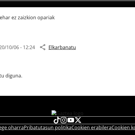
ehar ez zaizkion opariak
20/10/06 - 12:24
Elkarbanatu
tu diguna.
ege oharra
Pribatutasun politika
Cookien erabilera
Cookien k