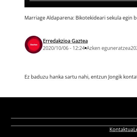
Marriage Aldaparena: Bikotekideari sekula egin b
Erredakzioa Gaztea
2020/10/06 - 12:24
Azken eguneratzea
20
Ez baduzu hanka sartu nahi, entzun Jongik konta
Kontaktua
L