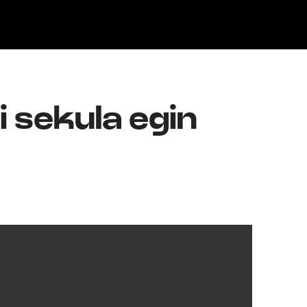
Klisk
 sekula egin