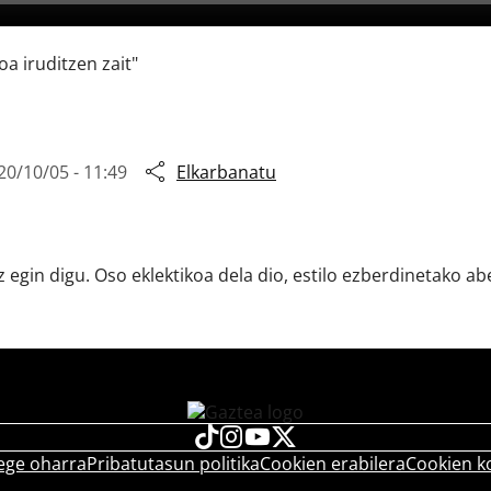
oa iruditzen zait"
20/10/05 - 11:49
Elkarbanatu
z egin digu. Oso eklektikoa dela dio, estilo ezberdinetako a
ege oharra
Pribatutasun politika
Cookien erabilera
Cookien k