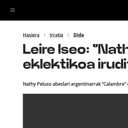
Irratia
Top Gaztea
Podcastak
Mus
Dida
Hasiera
Irratia
Dida
Gu
B Aldea
Leire Iseo: "Nat
Bitan
eklektikoa irudi
Nathy Peluso abeslari argentinarrak "Calambre" d