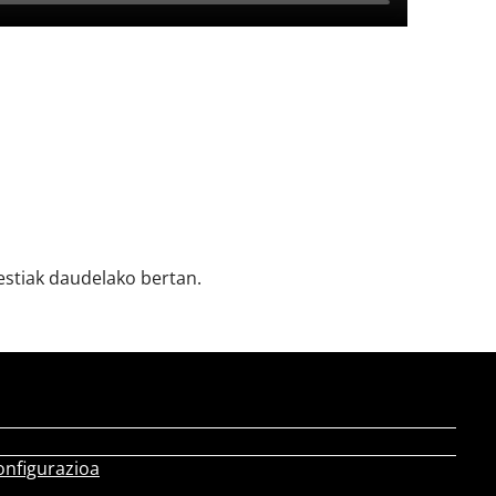
bestiak daudelako bertan.
onfigurazioa