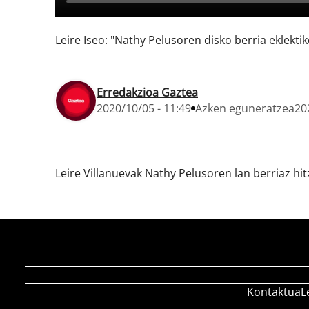
Leire Iseo: "Nathy Pelusoren disko berria eklektik
Erredakzioa Gaztea
2020/10/05 - 11:49
Azken eguneratzea
20
Leire Villanuevak Nathy Pelusoren lan berriaz hit
Kontaktua
L