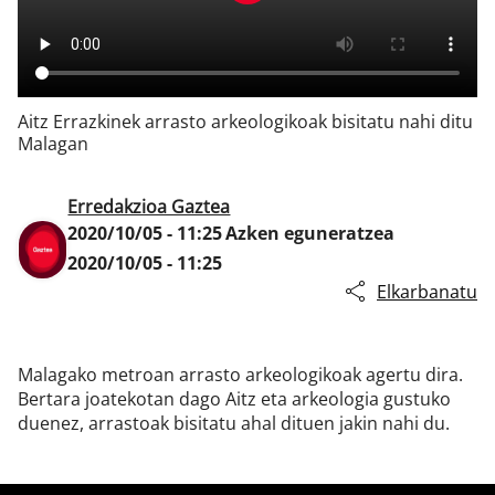
Klisk
Aitz Errazkinek arrasto arkeologikoak bisitatu nahi ditu
Malagan
Erredakzioa Gaztea
2020/10/05 - 11:25
Azken eguneratzea
2020/10/05 - 11:25
Elkarbanatu
Malagako metroan arrasto arkeologikoak agertu dira.
Bertara joatekotan dago Aitz eta arkeologia gustuko
duenez, arrastoak bisitatu ahal dituen jakin nahi du.