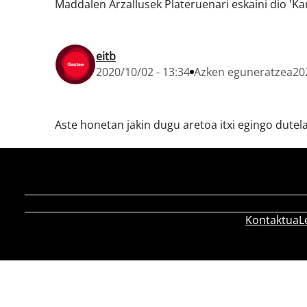
Maddalen Arzallusek Plateruenari eskaini dio 'Ka
eitb
2020/10/02 - 13:34
Azken eguneratzea
20
Aste honetan jakin dugu aretoa itxi egingo dutel
Kontaktua
L