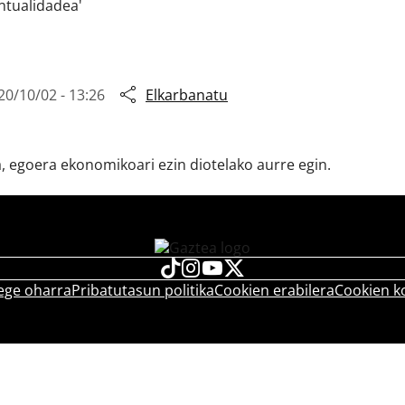
ntualidadea'
20/10/02 - 13:26
Elkarbanatu
a, egoera ekonomikoari ezin diotelako aurre egin.
ege oharra
Pribatutasun politika
Cookien erabilera
Cookien k