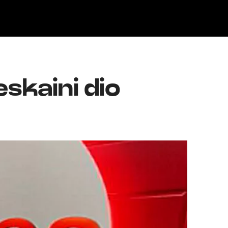
Klisk
skaini dio