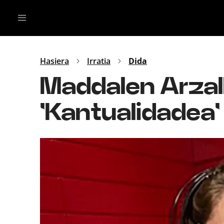
Irratia
Top Gaztea
Podcastak
Mus
Dida
Hasiera
Irratia
Dida
Gu
B Aldea
Maddalen Arzall
Bitan
'Kantualidadea'