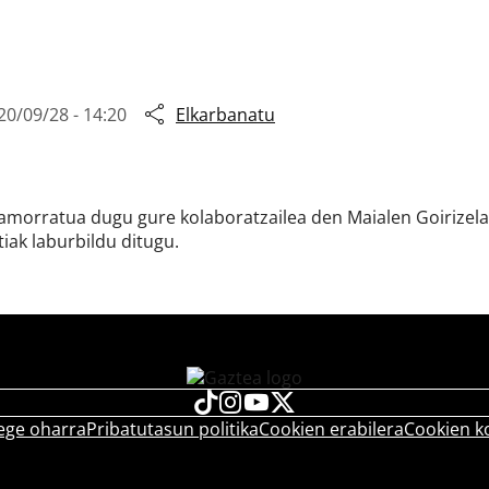
20/09/28 - 14:20
Elkarbanatu
e amorratua dugu gure kolaboratzailea den Maialen Goirizel
tiak laburbildu ditugu.
ege oharra
Pribatutasun politika
Cookien erabilera
Cookien k