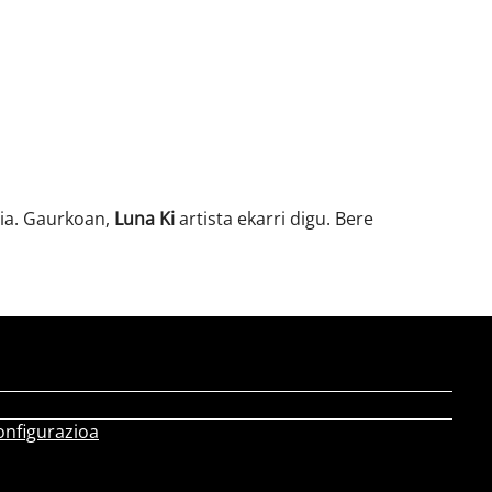
aia. Gaurkoan,
Luna Ki
artista ekarri digu. Bere
onfigurazioa