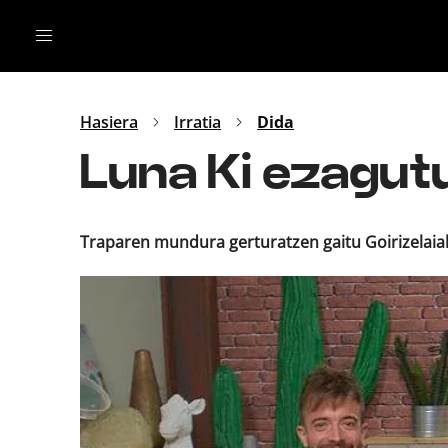
Irratia
Top Gaztea
Podcastak
Mus
Dida
Hasiera
Irratia
Dida
Gu
B Aldea
Luna Ki ezagut
Bitan
Traparen mundura gerturatzen gaitu Goirizelaiak, 