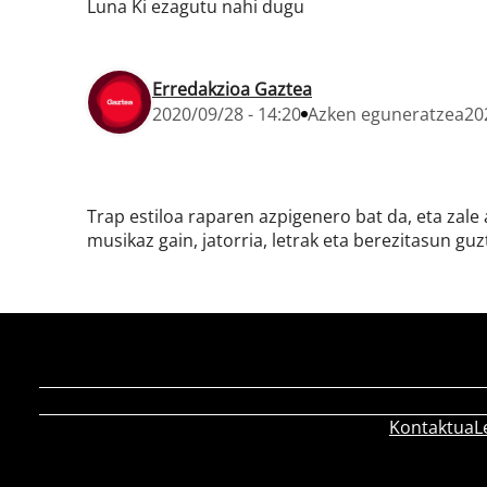
Luna Ki ezagutu nahi dugu
Erredakzioa Gaztea
2020/09/28 - 14:20
Azken eguneratzea
20
Trap estiloa raparen azpigenero bat da, eta zal
musikaz gain, jatorria, letrak eta berezitasun guz
Kontaktua
L