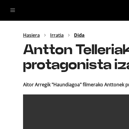
Irratia
Top Gaztea
Podcastak
Mus
Dida
Hasiera
Irratia
Dida
Gu
B Aldea
Antton Telleria
Bitan
protagonista iz
Aitor Arregik "Haundiagoa" filmerako Anttonek 