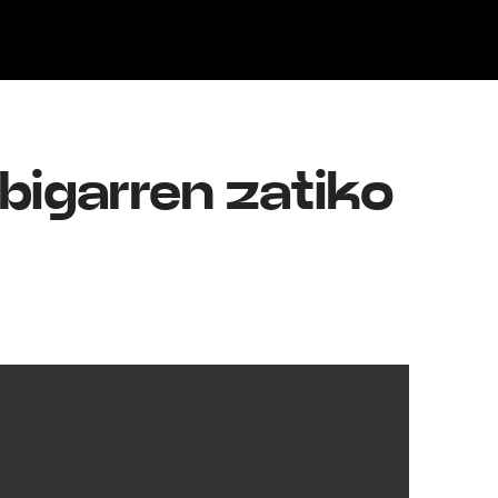
Klisk
 bigarren zatiko