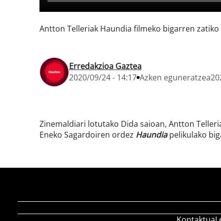
Antton Telleriak Haundia filmeko bigarren zatiko
Erredakzioa Gaztea
2020/09/24 - 14:17
Azken eguneratzea
20
Zinemaldiari lotutako Dida saioan, Antton Teller
Eneko Sagardoiren ordez
Haundia
pelikulako big
Kontaktua
L