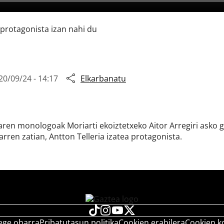
 protagonista izan nahi du
20/09/24 - 14:17
Elkarbanatu
iaren monologoak Moriarti ekoiztetxeko Aitor Arregiri asko 
arren zatian, Antton Telleria izatea protagonista.
ege oharra
Pribatutasun politika
Cookien erabilera
Cookien k