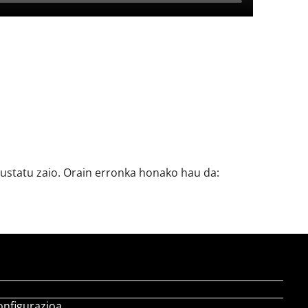
gustatu zaio. Orain erronka honako hau da:
onfigurazioa