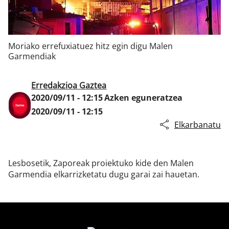
Klisk
Moriako errefuxiatuez hitz egin digu Malen
Garmendiak
Erredakzioa Gaztea
2020/09/11 - 12:15
Azken eguneratzea
2020/09/11 - 12:15
Elkarbanatu
Lesbosetik, Zaporeak proiektuko kide den Malen
Garmendia elkarrizketatu dugu garai zai hauetan.