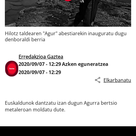
Klisk
Hilotz taldearen "Agur" abestiarekin inauguratu dugu
denboraldi berria
Erredakzioa Gaztea
2020/09/07 - 12:29
Azken eguneratzea
2020/09/07 - 12:29
Elkarbanatu
Euskaldunok dantzatu izan dugun Agurra bertsio
metaleroan moldatu dute.