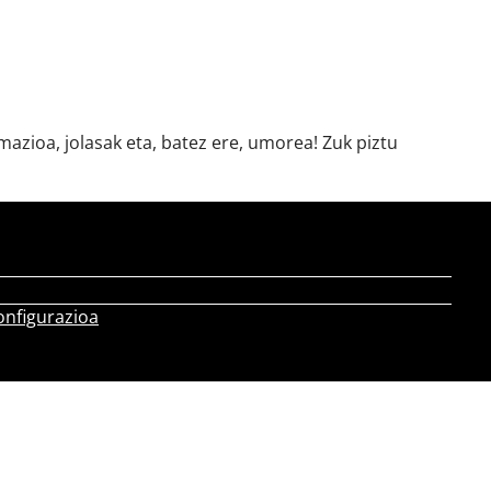
azioa, jolasak eta, batez ere, umorea! Zuk piztu
onfigurazioa