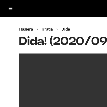
Irratia
Top Gaztea
Podcastak
Mus
Dida
Hasiera
Irratia
Dida
Gu
B Aldea
Dida! (2020/0
Bitan