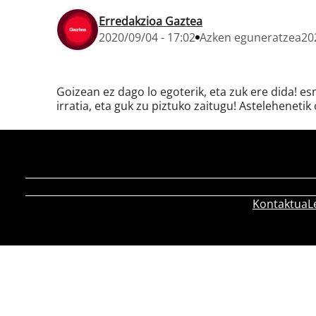
Erredakzioa Gaztea
2020/09/04 - 17:02
Azken eguneratzea
20
Goizean ez dago lo egoterik, eta zuk ere dida! e
irratia, eta guk zu piztuko zaitugu! Astelehenetik 
Kontaktua
L