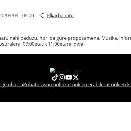
20/09/04 - 09:00
Elkarbanatu
snatu nahi baduzu, hori da gure proposamena. Musika, inform
ostiralera, 07:00etatik 11:00etara, dida!
ege oharra
Pribatutasun politika
Cookien erabilera
Cookien k