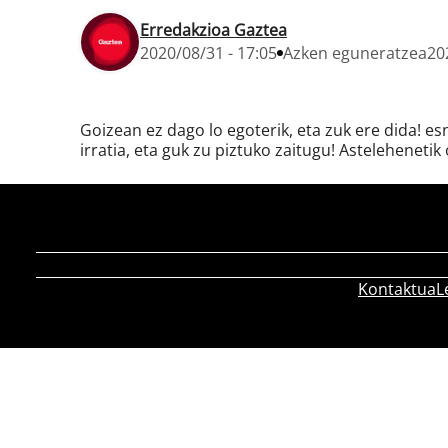
Erredakzioa Gaztea
2020/08/31 - 17:05
Azken eguneratzea
20
Goizean ez dago lo egoterik, eta zuk ere dida! e
irratia, eta guk zu piztuko zaitugu! Astelehenetik 
Kontaktua
L