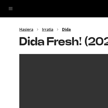
Irratia
Top Gaztea
Podcastak
Mus
Dida
Hasiera
Irratia
Dida
Gu
B Aldea
Dida Fresh! (2
Bitan