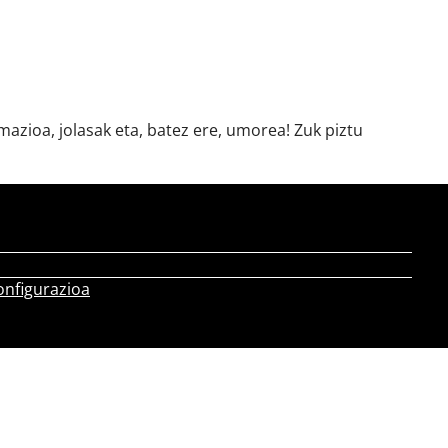
azioa, jolasak eta, batez ere, umorea! Zuk piztu
onfigurazioa