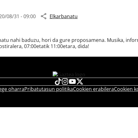
20/08/31 - 09:00
Elkarbanatu
snatu nahi baduzu, hori da gure proposamena. Musika, inform
ostiralera, 07:00etatik 11:00etara, dida!
ege oharra
Pribatutasun politika
Cookien erabilera
Cookien k