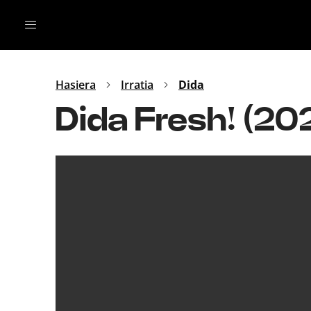
Irratia
Top Gaztea
Podcastak
Mus
Dida
Hasiera
Irratia
Dida
Gu
B Aldea
Dida Fresh! (2
Bitan