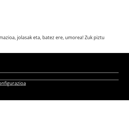
azioa, jolasak eta, batez ere, umorea! Zuk piztu
onfigurazioa