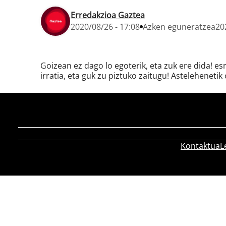
Erredakzioa Gaztea
2020/08/26 - 17:08
Azken eguneratzea
20
Goizean ez dago lo egoterik, eta zuk ere dida! e
irratia, eta guk zu piztuko zaitugu! Astelehenetik 
Kontaktua
L