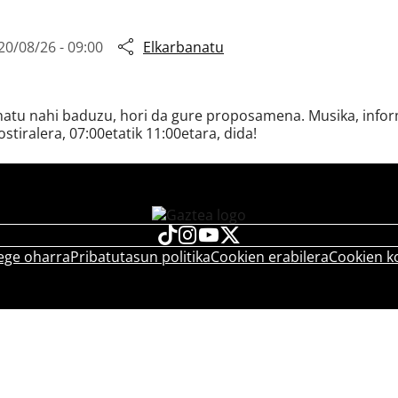
20/08/26 - 09:00
Elkarbanatu
snatu nahi baduzu, hori da gure proposamena. Musika, inform
ostiralera, 07:00etatik 11:00etara, dida!
ege oharra
Pribatutasun politika
Cookien erabilera
Cookien k