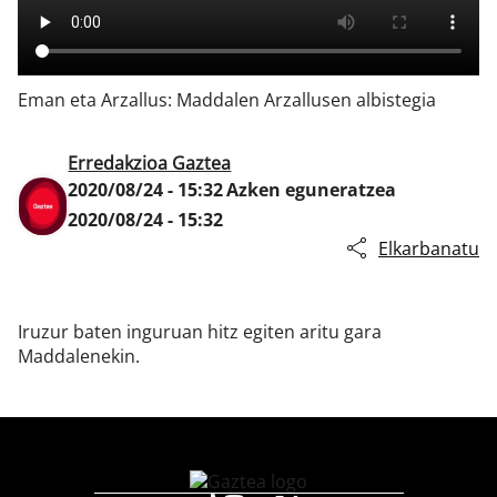
Klisk
Eman eta Arzallus: Maddalen Arzallusen albistegia
Erredakzioa Gaztea
2020/08/24 - 15:32
Azken eguneratzea
2020/08/24 - 15:32
Elkarbanatu
Iruzur baten inguruan hitz egiten aritu gara
Maddalenekin.