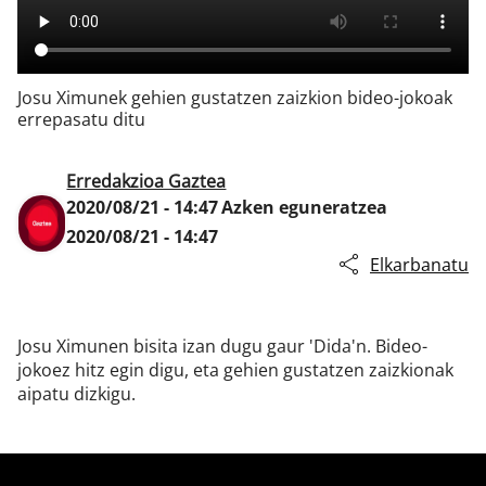
Klisk
Josu Ximunek gehien gustatzen zaizkion bideo-jokoak
errepasatu ditu
Erredakzioa Gaztea
2020/08/21 - 14:47
Azken eguneratzea
2020/08/21 - 14:47
Elkarbanatu
Josu Ximunen bisita izan dugu gaur 'Dida'n. Bideo-
jokoez hitz egin digu, eta gehien gustatzen zaizkionak
aipatu dizkigu.