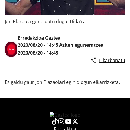
Jon Plazaola gonbidatu dugu 'Dida'ra!
Klisk
Erredakzioa Gaztea
2020/08/20 - 14:45
Azken eguneratzea
2020/08/20 - 14:45
Elkarbanatu
Ez galdu gaur Jon Plazaolari egin diogun elkarrizketa.
Kontaktua