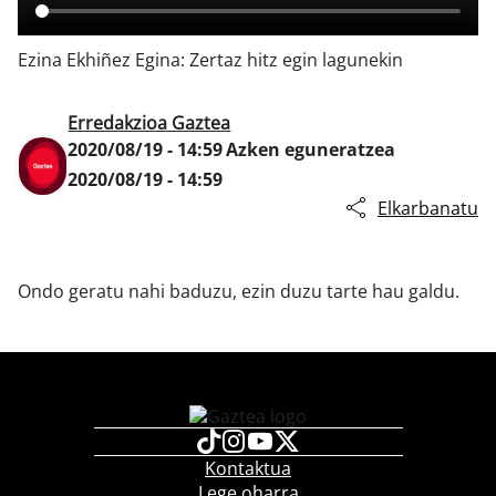
Ezina Ekhiñez Egina: Zertaz hitz egin lagunekin
Klisk
Erredakzioa Gaztea
2020/08/19 - 14:59
Azken eguneratzea
2020/08/19 - 14:59
Elkarbanatu
Ondo geratu nahi baduzu, ezin duzu tarte hau galdu.
Kontaktua
Lege oharra