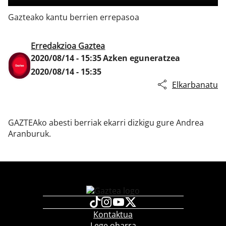
Gazteako kantu berrien errepasoa
Klisk
Erredakzioa Gaztea
2020/08/14 - 15:35
Azken eguneratzea
2020/08/14 - 15:35
Elkarbanatu
GAZTEAko abesti berriak ekarri dizkigu gure Andrea
Aranburuk.
Kontaktua
Lege oharra