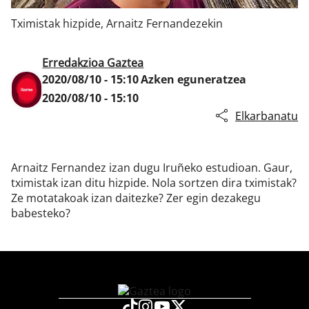
Tximistak hizpide, Arnaitz Fernandezekin
Klisk
Erredakzioa Gaztea
2020/08/10 - 15:10
Azken eguneratzea
2020/08/10 - 15:10
Elkarbanatu
Arnaitz Fernandez izan dugu Iruñeko estudioan. Gaur,
tximistak izan ditu hizpide. Nola sortzen dira tximistak?
Ze motatakoak izan daitezke? Zer egin dezakegu
babesteko?