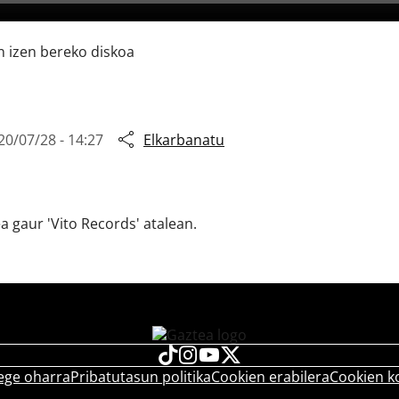
n izen bereko diskoa
20/07/28 - 14:27
Elkarbanatu
a gaur 'Vito Records' atalean.
ege oharra
Pribatutasun politika
Cookien erabilera
Cookien k