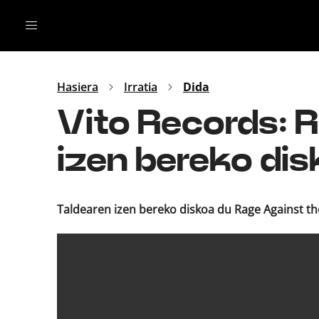
Irratia
Top Gaztea
Podcastak
Mus
Dida
Hasiera
Irratia
Dida
Gu
B Aldea
Vito Records: 
Bitan
izen bereko di
Taldearen izen bereko diskoa du Rage Against th