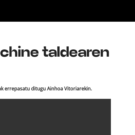
Klisk
chine taldearen
k errepasatu ditugu Ainhoa Vitoriarekin.