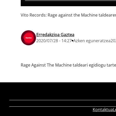
Vito Records: Rage against the Machine taldeare
Erredakzioa Gaztea
2020/07/28 - 14:27
Azken eguneratzea
20
Rage Against The Machine taldeari egidiogu tarte
Kontaktua
L