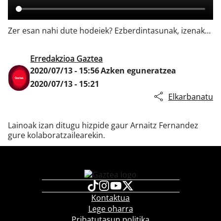
Zer esan nahi dute hodeiek? Ezberdintasunak, izenak…
Klisk
Erredakzioa Gaztea
2020/07/13 - 15:56
Azken eguneratzea
2020/07/13 - 15:21
Elkarbanatu
Lainoak izan ditugu hizpide gaur Arnaitz Fernandez
gure kolaboratzailearekin.
Kontaktua
Lege oharra
Pribatutasun politika