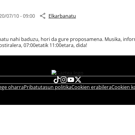
20/07/10 - 09:00
Elkarbanatu
snatu nahi baduzu, hori da gure proposamena. Musika, inform
ostiralera, 07:00etatik 11:00etara, dida!
ege oharra
Pribatutasun politika
Cookien erabilera
Cookien k