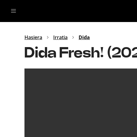
Irratia
Top Gaztea
Podcastak
Mus
Dida
Hasiera
Irratia
Dida
Gu
B Aldea
Dida Fresh! (2
Bitan