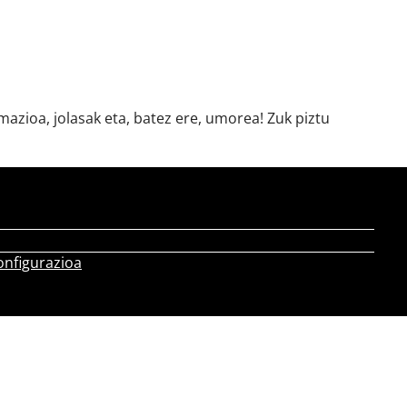
azioa, jolasak eta, batez ere, umorea! Zuk piztu
onfigurazioa