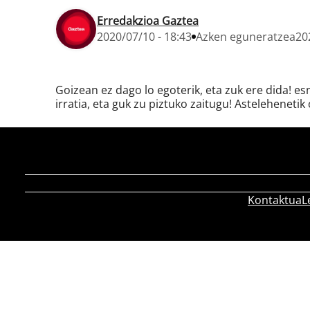
Erredakzioa Gaztea
2020/07/10 - 18:43
Azken eguneratzea
20
Goizean ez dago lo egoterik, eta zuk ere dida! e
irratia, eta guk zu piztuko zaitugu! Astelehenetik 
Kontaktua
L