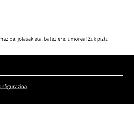
azioa, jolasak eta, batez ere, umorea! Zuk piztu
onfigurazioa