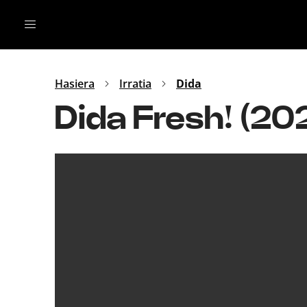
Irratia
Top Gaztea
Podcastak
Mus
Dida
Hasiera
Irratia
Dida
Gu
B Aldea
Dida Fresh! (2
Bitan