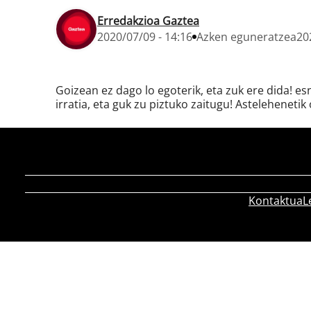
Erredakzioa Gaztea
2020/07/09 - 14:16
Azken eguneratzea
20
Goizean ez dago lo egoterik, eta zuk ere dida! e
irratia, eta guk zu piztuko zaitugu! Astelehenetik 
Kontaktua
L