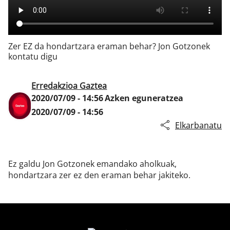
Klisk
Zer EZ da hondartzara eraman behar? Jon Gotzonek
kontatu digu
Erredakzioa Gaztea
2020/07/09 - 14:56
Azken eguneratzea
2020/07/09 - 14:56
Elkarbanatu
Ez galdu Jon Gotzonek emandako aholkuak,
hondartzara zer ez den eraman behar jakiteko.