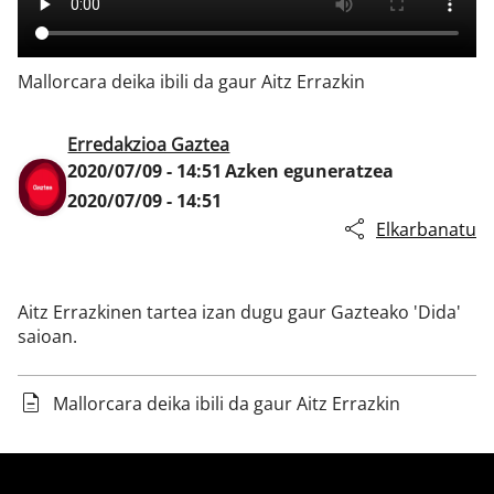
Mallorcara deika ibili da gaur Aitz Errazkin
Klisk
Erredakzioa Gaztea
2020/07/09 - 14:51
Azken eguneratzea
2020/07/09 - 14:51
Elkarbanatu
Aitz Errazkinen tartea izan dugu gaur Gazteako 'Dida'
saioan.
Mallorcara deika ibili da gaur Aitz Errazkin