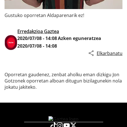
Gustuko oporretan Aldaparenarik ez!
Klisk
Erredakzioa Gaztea
2020/07/08 - 14:08
Azken eguneratzea
2020/07/08 - 14:08
Elkarbanatu
Oporretan gaudenez, zenbat aholku eman dizkigu Jon
Gotzonek oporretan alboan ditugun bizilagunekin nola
jokatu jakiteko.