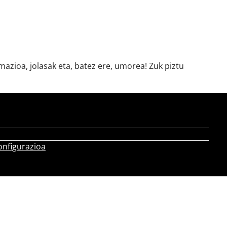
azioa, jolasak eta, batez ere, umorea! Zuk piztu
onfigurazioa