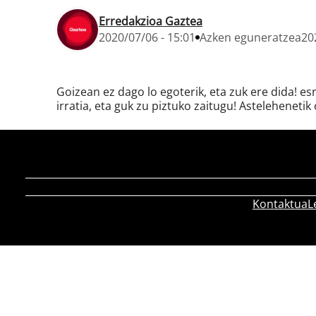
Erredakzioa Gaztea
2020/07/06 - 15:01
Azken eguneratzea
20
Goizean ez dago lo egoterik, eta zuk ere dida! e
irratia, eta guk zu piztuko zaitugu! Astelehenetik 
Kontaktua
L