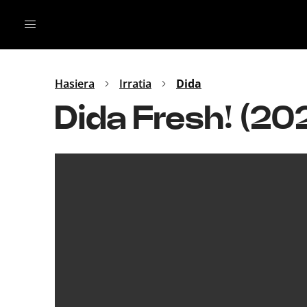
Irratia
Top Gaztea
Podcastak
Mus
Dida
Hasiera
Irratia
Dida
Gu
B Aldea
Dida Fresh! (2
Bitan