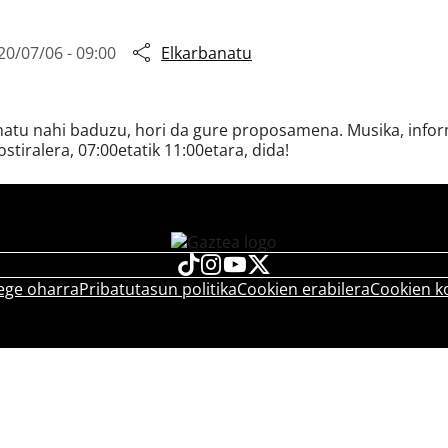
20/07/06 - 09:00
Elkarbanatu
snatu nahi baduzu, hori da gure proposamena. Musika, inform
ostiralera, 07:00etatik 11:00etara, dida!
ege oharra
Pribatutasun politika
Cookien erabilera
Cookien k