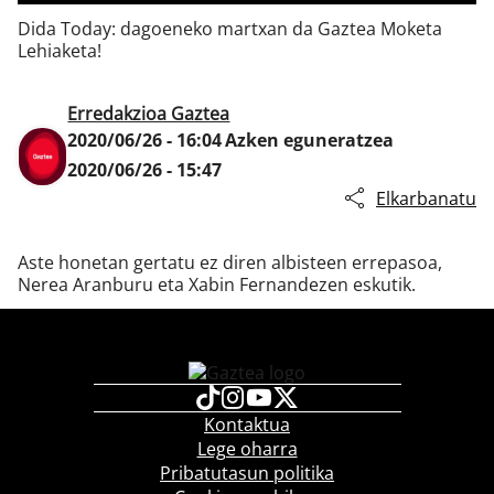
Dida Today: dagoeneko martxan da Gaztea Moketa
Lehiaketa!
Klisk
Erredakzioa Gaztea
2020/06/26 - 16:04
Azken eguneratzea
2020/06/26 - 15:47
Elkarbanatu
Aste honetan gertatu ez diren albisteen errepasoa,
Nerea Aranburu eta Xabin Fernandezen eskutik.
Kontaktua
Lege oharra
Pribatutasun politika