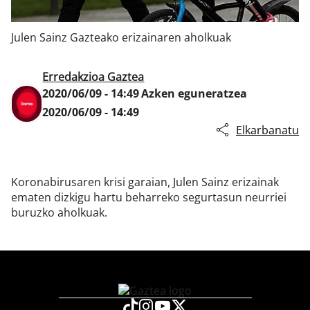
Julen Sainz Gazteako erizainaren aholkuak
Klisk
Erredakzioa Gaztea
2020/06/09 - 14:49
Azken eguneratzea
2020/06/09 - 14:49
Elkarbanatu
Koronabirusaren krisi garaian, Julen Sainz erizainak
ematen dizkigu hartu beharreko segurtasun neurriei
buruzko aholkuak.