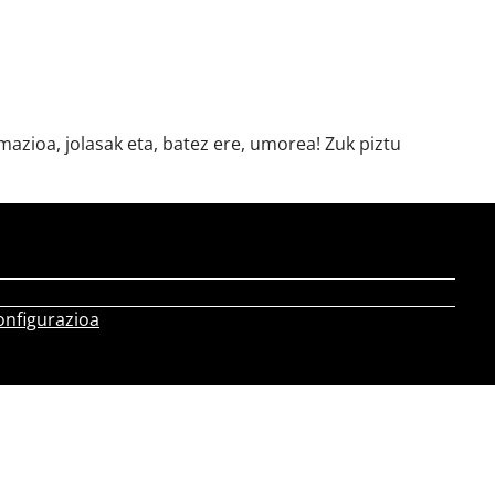
azioa, jolasak eta, batez ere, umorea! Zuk piztu
onfigurazioa