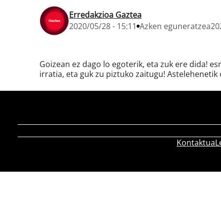
Erredakzioa Gaztea
2020/05/28 - 15:11
Azken eguneratzea
20
Goizean ez dago lo egoterik, eta zuk ere dida! e
irratia, eta guk zu piztuko zaitugu! Astelehenetik 
Kontaktua
L