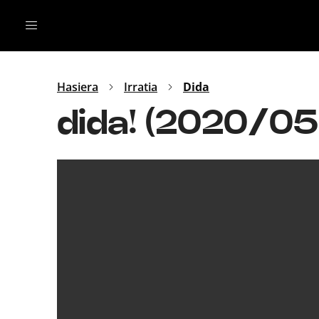
Irratia
Top Gaztea
Podcastak
Mus
Dida
Hasiera
Irratia
Dida
Gu
B Aldea
dida! (2020/0
Bitan