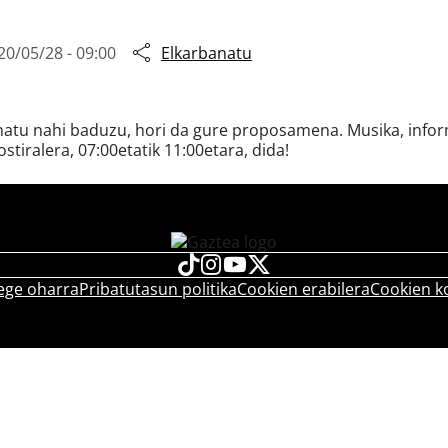
20/05/28 - 09:00
Elkarbanatu
snatu nahi baduzu, hori da gure proposamena. Musika, inform
ostiralera, 07:00etatik 11:00etara, dida!
ege oharra
Pribatutasun politika
Cookien erabilera
Cookien k