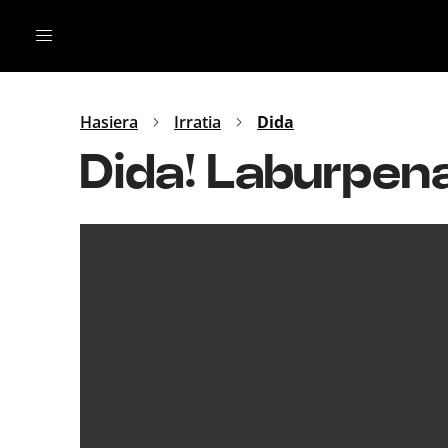
Irratia
Top Gaztea
Podcastak
Mus
Dida
Hasiera
Irratia
Dida
Gu
B Aldea
Dida! Laburpe
Bitan