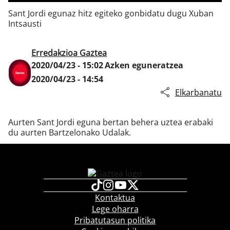
Sant Jordi egunaz hitz egiteko gonbidatu dugu Xuban
Intsausti
Klisk
Erredakzioa Gaztea
2020/04/23 - 15:02
Azken eguneratzea
2020/04/23 - 14:54
Elkarbanatu
Aurten Sant Jordi eguna bertan behera uztea erabaki
du aurten Bartzelonako Udalak.
Kontaktua
Lege oharra
Pribatutasun politika