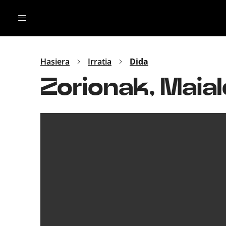
Irratia
Top Gaztea
Podcastak
Mus
Dida
Hasiera
Irratia
Dida
Gu
B Aldea
Zorionak, Maial
Bitan