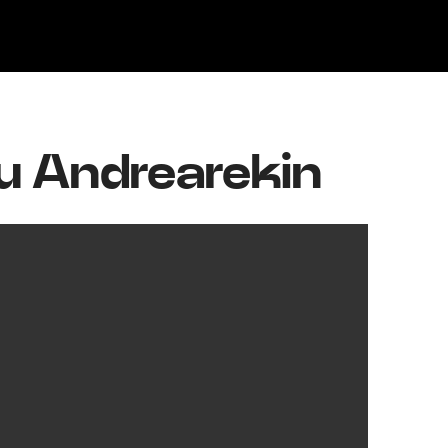
Klisk
gu Andrearekin