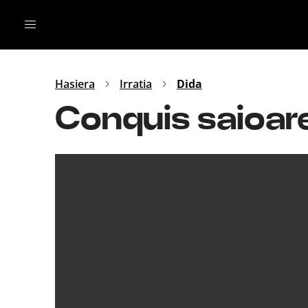
Irratia
Top Gaztea
Podcastak
Mus
Dida
Hasiera
Irratia
Dida
Gu
B Aldea
Conquis saioare
Bitan