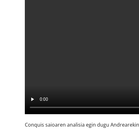
Conquis saioaren analisia egin dugu Andreareki