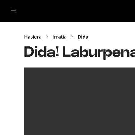
Irratia
Top Gaztea
Podcastak
Mus
Dida
Hasiera
Irratia
Dida
Gu
B Aldea
Dida! Laburpen
Bitan