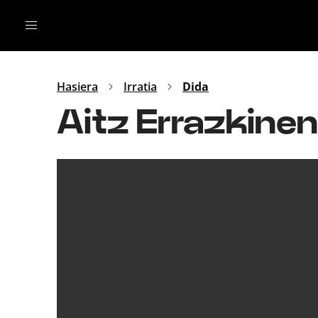
Irratia
Top Gaztea
Podcastak
Mus
Dida
Hasiera
Irratia
Dida
Gu
B Aldea
Aitz Errazkine
Bitan