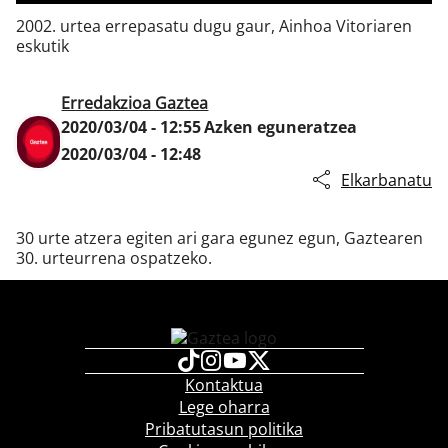
2002. urtea errepasatu dugu gaur, Ainhoa Vitoriaren
eskutik
Klisk
Erredakzioa Gaztea
2020/03/04 - 12:55
Azken eguneratzea
2020/03/04 - 12:48
Elkarbanatu
30 urte atzera egiten ari gara egunez egun, Gaztearen
30. urteurrena ospatzeko.
Kontaktua
Lege oharra
Pribatutasun politika