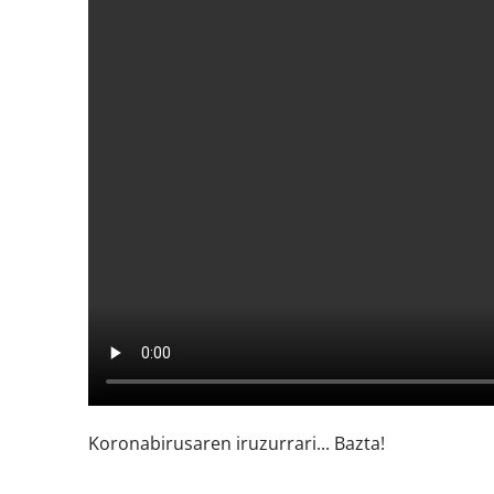
Koronabirusaren iruzurrari... Bazta!