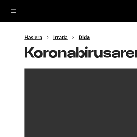
Irratia
Top Gaztea
Podcastak
Mus
Dida
Hasiera
Irratia
Dida
Gu
B Aldea
Koronabirusaren 
Bitan