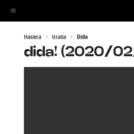
Irratia
Top Gaztea
Podcastak
Mus
Dida
Hasiera
Irratia
Dida
Gu
B Aldea
dida! (2020/02
Bitan