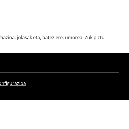
azioa, jolasak eta, batez ere, umorea! Zuk piztu
onfigurazioa