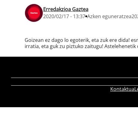
Erredakzioa Gaztea
2020/02/17 - 13:37
Azken eguneratzea
20
Goizean ez dago lo egoterik, eta zuk ere dida! e
irratia, eta guk zu piztuko zaitugu! Astelehenetik 
Kontaktua
L