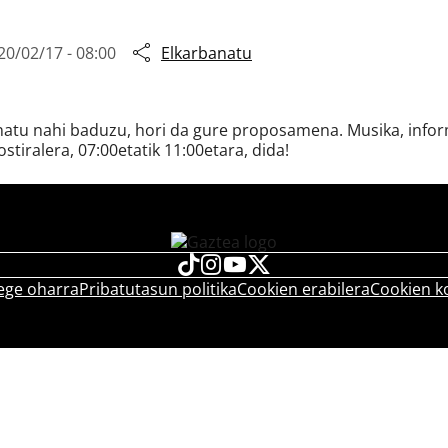
20/02/17 - 08:00
Elkarbanatu
snatu nahi baduzu, hori da gure proposamena. Musika, inform
ostiralera, 07:00etatik 11:00etara, dida!
ege oharra
Pribatutasun politika
Cookien erabilera
Cookien k