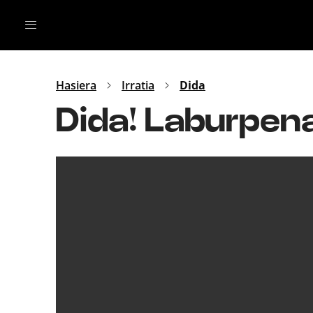
Irratia
Top Gaztea
Podcastak
Mus
Dida
Hasiera
Irratia
Dida
Gu
B Aldea
Dida! Laburpen
Bitan