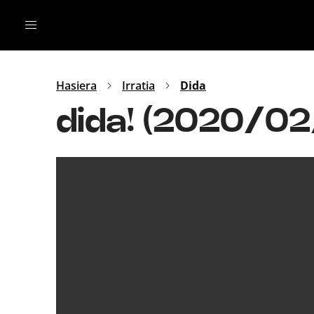
Irratia
Top Gaztea
Podcastak
Mus
Dida
Hasiera
Irratia
Dida
Gu
B Aldea
dida! (2020/02
Bitan