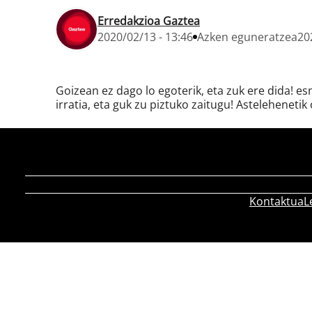
Erredakzioa Gaztea
2020/02/13 - 13:46
Azken eguneratzea
20
Goizean ez dago lo egoterik, eta zuk ere dida! e
irratia, eta guk zu piztuko zaitugu! Astelehenetik 
Kontaktua
L