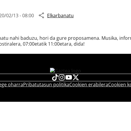
20/02/13 - 08:00
Elkarbanatu
snatu nahi baduzu, hori da gure proposamena. Musika, inform
ostiralera, 07:00etatik 11:00etara, dida!
ege oharra
Pribatutasun politika
Cookien erabilera
Cookien k